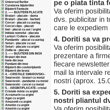
pe o piata tinta
Universul florilor
Curatarea bijuteriilor
Va oferim posibilit
Bijuterii Fantezie
2. ----- BIJUTERII PLACATE
Bratari - placate - dama
dvs. publicitar in
Bratari - placate - barbati
Cercei - placati cu aur/ag
care le expediem cl
Cercei clips - placati
Inel - placat cu aur / argint
Initiala numelui - placata
Lanturi / Coliere - placate
4. Doriti sa va p
Pandantiv - placat cu aur/ag
Seturi - placate cu aur
Va oferim posibili
Seturi - placate cu argint
Zodia ta - placata
prezentare a firme
3. ----- BIJUTERII DIN INOX
Bratari din inox
Inele din inox
fiecare newsletter
Pandant din inox
Bijuterii din cositor/plumb
mail la intervale 
Bijuterii din bronz
4. --CRISTALE SWAROVSKI--
Swarovski - bratari cu metal
nostri (aprox. 15.
Swarovski - pandante cu metal
Swarovski - cercei cu metal
5. - ARGINT/PLACATE- cristal
5. Doriti sa exped
Cristale mixte cu argint
Acvamarin cu argint
nostri pliantul d
Agat cu argint
Amazonit cu argint
Ametist cu argint
Va oferim posibili
Ametrin cu argint