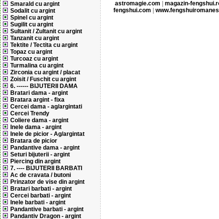
astromagie.com
|
magazin-fengshui.r
Smarald cu argint
fengshui.com
|
www.fengshuiromanes
Sodalit cu argint
Spinel cu argint
Sugilit cu argint
Sultanit / Zultanit cu argint
Tanzanit cu argint
Tektite / Tectita cu argint
Topaz cu argint
Turcoaz cu argint
Turmalina cu argint
Zirconia cu argint / placat
Zoisit / Fuschit cu argint
6. ------ BIJUTERII DAMA
Bratari dama - argint
Bratara argint - fixa
Cercei dama - ag/argintati
Cercei Trendy
Coliere dama - argint
Inele dama - argint
Inele de picior - Ag/argintat
Bratara de picior
Pandantive dama - argint
Seturi bijuterii - argint
Piercing din argint
7. ---- BIJUTERII BARBATI
Ac de cravata / butoni
Prinzator de vise din argint
Bratari barbati - argint
Cercei barbati - argint
Inele barbati - argint
Pandantive barbati - argint
Pandantiv Dragon - argint