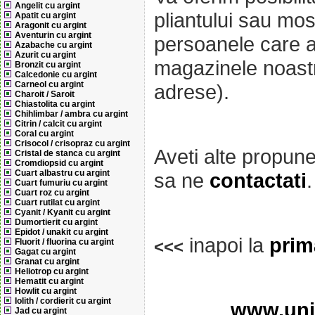
Angelit cu argint
pliantului sau mos
Apatit cu argint
Aragonit cu argint
Aventurin cu argint
persoanele care a
Azabache cu argint
Azurit cu argint
magazinele noastr
Bronzit cu argint
Calcedonie cu argint
Carneol cu argint
adrese).
Charoit / Saroit
Chiastolita cu argint
Chihlimbar / ambra cu argint
Citrin / calcit cu argint
Coral cu argint
Crisocol / crisopraz cu argint
Aveti alte propun
Cristal de stanca cu argint
Cromdiopsid cu argint
Cuart albastru cu argint
sa ne
contactati
.
Cuart fumuriu cu argint
Cuart roz cu argint
Cuart rutilat cu argint
Cyanit / Kyanit cu argint
Dumortierit cu argint
Epidot / unakit cu argint
inapoi la
prim
Fluorit / fluorina cu argint
<<<
Gagat cu argint
Granat cu argint
Heliotrop cu argint
Hematit cu argint
Howlit cu argint
Iolith / cordierit cu argint
www.univ
Jad cu argint