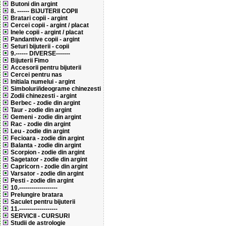
Butoni din argint
8. ------ BIJUTERII COPII
Bratari copii - argint
Cercei copii - argint / placat
Inele copii - argint / placat
Pandantive copii - argint
Seturi bijuterii - copii
9.------ DIVERSE-------
Bijuterii Fimo
Accesorii pentru bijuterii
Cercei pentru nas
Initiala numelui - argint
Simboluri/ideograme chinezesti
Zodii chinezesti - argint
Berbec - zodie din argint
Taur - zodie din argint
Gemeni - zodie din argint
Rac - zodie din argint
Leu - zodie din argint
Fecioara - zodie din argint
Balanta - zodie din argint
Scorpion - zodie din argint
Sagetator - zodie din argint
Capricorn - zodie din argint
Varsator - zodie din argint
Pesti - zodie din argint
10.-------------------
Prelungire bratara
Saculet pentru bijuterii
11.-------------------
SERVICII - CURSURI
Studii de astrologie