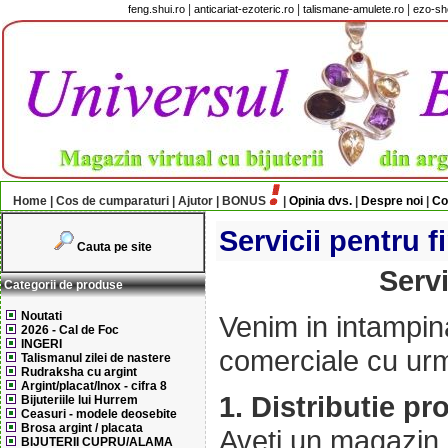
|
|
|
feng.shui.ro
anticariat-ezoteric.ro
talismane-amulete.ro
ezo-sh
Home
|
Cos de cumparaturi
|
Ajutor
|
BONUS
|
Opinia dvs.
|
Despre noi
|
Co
Servicii pentru f
Cauta pe site
Servi
Categorii de produse
Noutati
Venim in intampina
2026 - Cal de Foc
INGERI
comerciale cu urm
Talismanul zilei de nastere
Rudraksha cu argint
Argint/placat/Inox - cifra 8
1. Distributie p
Bijuteriile lui Hurrem
Ceasuri - modele deosebite
Brosa argint / placata
Aveti un magazin, r
BIJUTERII CUPRU/ALAMA