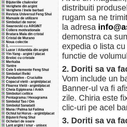
Bijuteriile chakrelor
distribuiti produs
Verighete din argint
Verighete / Inele barbati
Revista Universul Feng Shui
rugam sa ne trimit
Manuale de utilizare
Simboluri de noroc
la adresa
info@a
Swarovski cu ARGINT
Coliere motivationale
demonstra ca sunt
Bratara Mala din cristal
Cristal de Murano
Noua colectie
expedia o lista cu
1. --------------------
Luxor / Atlantida din argint
functie de volumu
Yin-Yang - argint / placat
Breloc cu cristale
Merkaba
Yantre
2. Doriti sa va f
Cele 5 elemente Feng Shui
Simboluri Reiki
Vom include un ba
Pandantive - Cruciulite
Copacul vietii - argint/placat
Banner-ul va fi af
Floarea Vietii - argint/placat
Cheia Egipteana / Ankh
Simboluri celtice
zile. Chiria este f
Pentagrama / Hexagrama
Simbolul Tao / Om
clic-uri pe acel ba
Simbolul Sanatatii
Mana / Palma lui Fatima
Ochiul lui Horus - argint/placat
Bijuterii Feng Shui
3. Doriti sa va fa
Ochelari de soare
Lant argint / snur - unisex