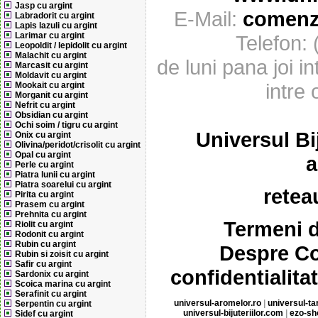
Jasp cu argint
E-Mail:
comenzi
Labradorit cu argint
Lapis lazuli cu argint
Larimar cu argint
Telefon:
Leopoldit / lepidolit cu argint
Malachit cu argint
de luni pana joi in
Marcasit cu argint
Moldavit cu argint
intre 
Mookait cu argint
Morganit cu argint
Nefrit cu argint
Obsidian cu argint
Ochi soim / tigru cu argint
Universul Bij
Onix cu argint
Olivina/peridot/crisolit cu argint
Opal cu argint
a
Perle cu argint
Piatra lunii cu argint
Piatra soarelui cu argint
retea
Pirita cu argint
Prasem cu argint
Prehnita cu argint
Termeni d
Riolit cu argint
Rodonit cu argint
Rubin cu argint
Despre Co
Rubin si zoisit cu argint
Safir cu argint
confidentialita
Sardonix cu argint
Scoica marina cu argint
Serafinit cu argint
universul-aromelor.ro
|
universul-ta
Serpentin cu argint
universul-bijuteriilor.com
|
ezo-s
Sidef cu argint